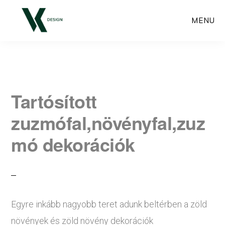
Skip
MENU
to
main
content
Tartósított
zuzmófal,növényfal,zuz
mó dekorációk
Egyre inkább nagyobb teret adunk beltérben a zöld
növények és zöld növény dekorációk