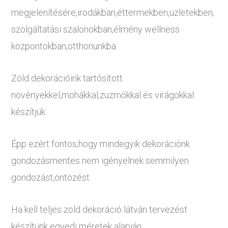
megjelenítésére,irodákban,éttermekben,üzletekben,
szolgáltatási szalonokban,élmény wellness
központokban,otthonunkba
Zöld dekorációink tartósított
növényekkel,mohákkal,zuzmókkal és virágokkal
készítjük.
Épp ezért fontos,hogy mindegyik dekorációnk
gondozásmentes nem igényelnek semmilyen
gondozást,öntözést.
Ha kell teljes zöld dekoráció látván tervezést
készítünk egyedi méretek alapján.